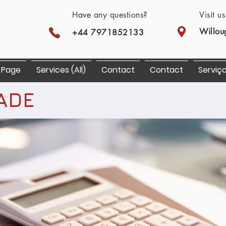
Have any questions?
Visit u
Willou
+44 7971852133
 Page
Services (All)
Contact
Contact
Serviç
ADE