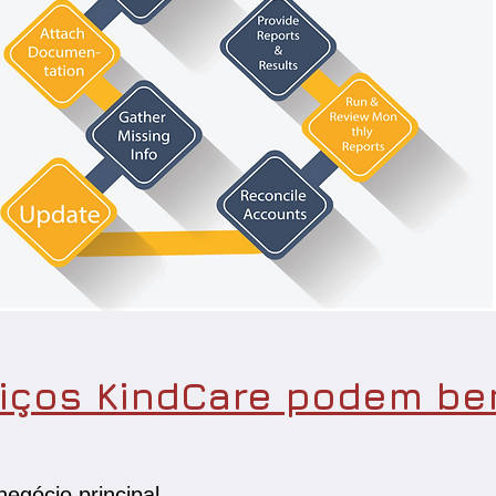
iços KindCare podem ben
egócio principal