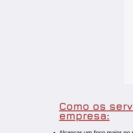
Como os serv
empresa:
Alcançar um foco maior no n