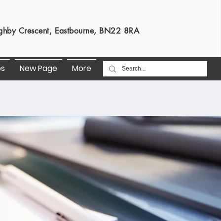
s
ghby Crescent, Eastbourne, BN22 8RA
os
New Page
More