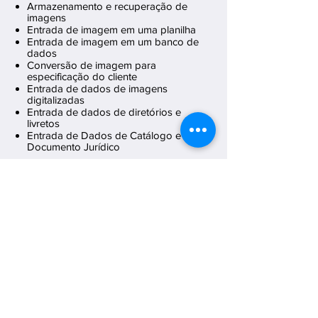
Armazenamento e recuperação de
imagens
Entrada de imagem em uma planilha
Entrada de imagem em um banco de
dados
Conversão de imagem para
especificação do cliente
Entrada de dados de imagens
digitalizadas
Entrada de dados de diretórios e
livretos
Entrada de Dados de Catálogo e
Documento Jurídico
As imagens digitalizadas e utilizadas
para este serviço são de altíssima
qualidade, você pode ter a certeza
de ter o melhor provedor de serviços
do qual sua empresa pode se
beneficiar.
Juntamente com os serviços de
entrada de dados de imagem,
também fornecemos serviços de
edição de imagem, como recorte de
imagem, restauração de fotos,
edição de fotos imobiliárias, etc.