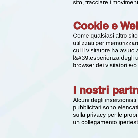
sito, tracciare i movimen
Cookie e We
Come qualsiasi altro sit
utilizzati per memorizzar
cui il visitatore ha avut
l&#39;esperienza degli u
browser dei visitatori e/o
I nostri part
Alcuni degli inserzionist
pubblicitari sono elencati
sulla privacy per le prop
un collegamento ipertestu