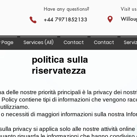
Have any questions?
Visit u
Willou
+44 7971852133
 Page
Services (All)
Contact
Contact
Serviz
politica sulla
riservatezza
 delle nostre priorità principali è la privacy dei nostri
Policy contiene tipi di informazioni che vengono racc
utilizziamo.
o necessiti di maggiori informazioni sulla nostra Info
lla privacy si applica solo alle nostre attività online e
quanto riguarda le informazioni che hanno condiviso e