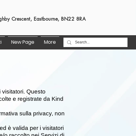
s
ghby Crescent, Eastbourne, BN22 8RA
i
New Page
More
 visitatori. Questo
olte e registrate da Kind
rmativa sulla privacy, non
d è valida per i visitatori
/o raccolto nei Servizi di