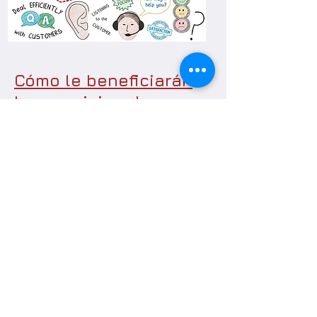
Cómo le beneficiarán
los servicios de
KindCare?
Lealtad del cliente
Aumentar el crecimiento en los
negocios
Recomendaciones de clientes
Mejorar la imagen pública
Aumentar la conversión
Mejore la reputación de la marca
En KindCare Services,
creemos que
"lo bueno
nunca es lo