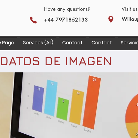
Have any questions?
Visit u
Willou
+44 7971852133
 Page
Services (All)
Contact
Contact
Servici
 DATOS DE IMAGEN