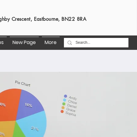
s
ghby Crescent, Eastbourne, BN22 8RA
os
New Page
More